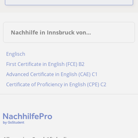
Nachhilfe in Innsbruck von…
Englisch
First Certificate in English (FCE) B2
Advanced Certificate in English (CAE) C1
Certificate of Proficiency in English (CPE) C2