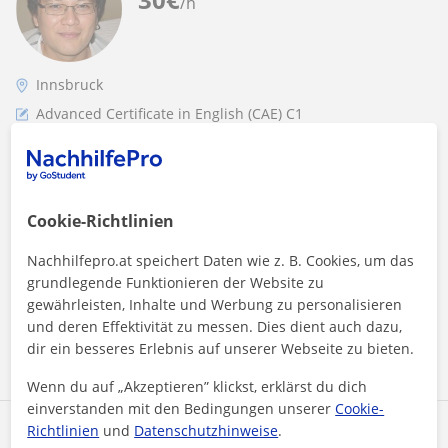
/h
Innsbruck
Advanced Certificate in English (CAE) C1
Advanced Certificate in English (CAE) C1 in
Innsbruck
Sie möchten Ihre Englischkenntnisse auf ein
Cookie-Richtlinien
fortgeschrittenes Level bringen? Dann sind Sie bei mir genau
richtig! Mein Name ist Philipp...
Nachhilfepro.at speichert Daten wie z. B. Cookies, um das
grundlegende Funktionieren der Website zu
gewährleisten, Inhalte und Werbung zu personalisieren
und deren Effektivität zu messen. Dies dient auch dazu,
Mehr sehen
Kontaktieren
dir ein besseres Erlebnis auf unserer Webseite zu bieten.
Wenn du auf „Akzeptieren” klickst, erklärst du dich
einverstanden mit den Bedingungen unserer
Cookie-
Richtlinien
und
Datenschutzhinweise
.
Diana