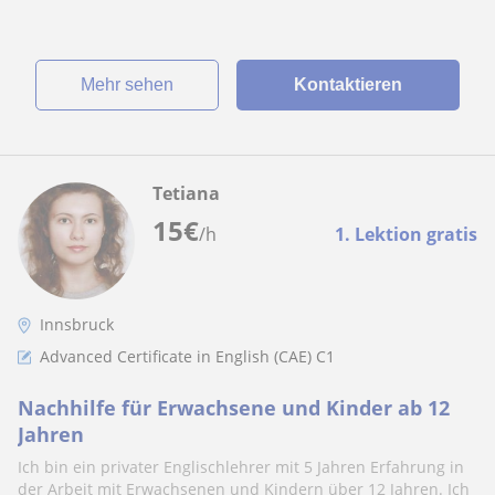
Mehr sehen
Kontaktieren
Tetiana
15
€
/h
1. Lektion gratis
Innsbruck
Advanced Certificate in English (CAE) C1
Nachhilfe für Erwachsene und Kinder ab 12
Jahren
Ich bin ein privater Englischlehrer mit 5 Jahren Erfahrung in
der Arbeit mit Erwachsenen und Kindern über 12 Jahren. Ich