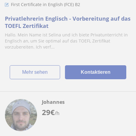
First Certificate in English (FCE) B2
Privatlehrerin Englisch - Vorbereitung auf das
TOEFL Zertifikat
Hallo. Mein Name ist Selina und ich biete Privatunterricht in
Englisch an, um Sie optimal auf das TOEFL Zertifikat
vorzubereiten. Ich verf...
Mehr sehen
Kontaktieren
Johannes
29
€
/h