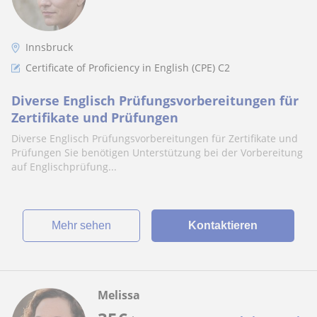
Innsbruck
Certificate of Proficiency in English (CPE) C2
Diverse Englisch Prüfungsvorbereitungen für
Zertifikate und Prüfungen
Diverse Englisch Prüfungsvorbereitungen für Zertifikate und
Prüfungen Sie benötigen Unterstützung bei der Vorbereitung
auf Englischprüfung...
Mehr sehen
Kontaktieren
Melissa