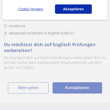
35
€
/h
Cookie-Hinweis
Akzeptieren
Innsbruck
Advanced Certificate in English (CAE) C1
Du möchtest dich auf Englisch Prüfungen
vorbereiten?
Du möchtest dich auf Englischprüfungen vorbereiten? Bist du
auf der Suche nach individuellem Privatunterricht, um dich
gezielt auf Englisc...
Mehr sehen
Kontaktieren