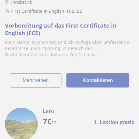
Innsbruck
First Certificate in English (FCE) B2
Vorbereitung auf das First Certificate in
English (FCE)
Mein Name ist Johannes, und ich verfüge über umfassende
Kenntnisse und Erfahrung im Bereich des
Nachhilfeunterrichts. Mit dem Ziel, Schüler...
Mehr sehen
Kontaktieren
Lara
7
€
/h
1. Lektion gratis