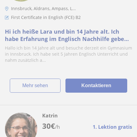
Innsbruck, Aldrans, Ampass, L...
First Certificate in English (FCE) B2
Hi ich heiße Lara und bin 14 Jahre alt. Ich
habe Erfahrung im Englisch Nachhilfe geben.
(Alter von 6 bis 12 Jahren)
Hallo ich bin 14 Jahre alt und besuche derzeit ein Gymnasium
in Innsbruck. Ich habe seit 5 Jahren Englisch Unterricht und
nahm zusätzlich a...
Mehr sehen
Kontaktieren
Katrin
30
€
/h
1. Lektion gratis