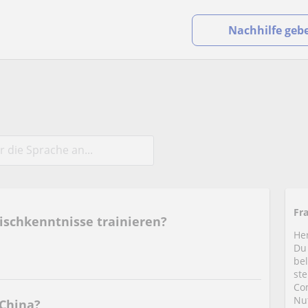
Nachhilfe geb
Fr
ischkenntnisse trainieren?
He
Du
be
st
Co
Nu
 China?