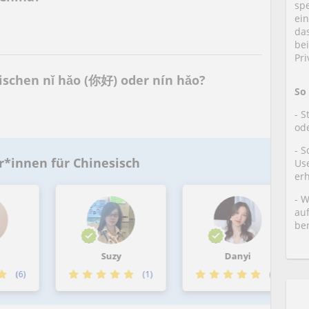
spe
ei
da
be
Pr
ischen nǐ hǎo (你好) oder nín hǎo?
So
- 
od
- S
r*innen für Chinesisch
Us
er
- W
auf
ben
Suzy
Danyi
(6)
(1)
(1)