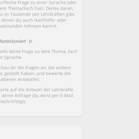
zifische Frage zu einer Sprache oder
nem Thema/Fach hast. Denke daran,
ss es Tausende von Lehrkräften gibt,
i denen du auch Nachhilfe- oder
ivatstunden nehmen kannst.
 funktioniert´s!
Stelle deine Frage zu dem Thema, Fach
er Sprache.
chau dir die Fragen an, die andere
er gestellt haben, und bewerte die
haltenen Antworten.
arte auf die Antwort der Lehrkräfte
 deine Anfrage (du wirst per E-Mail
achrichtigt).
Imtiaz
Uma
Yi Huei
(1)
(1)