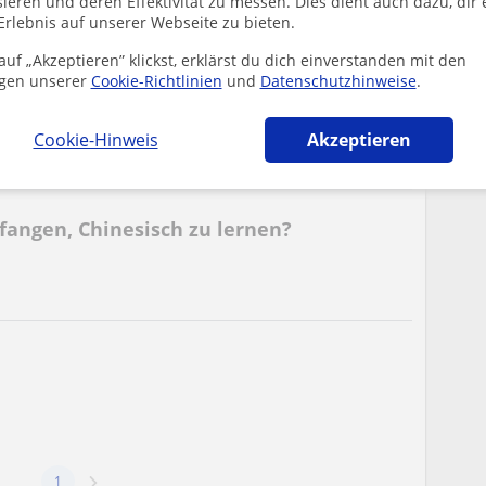
ieren und deren Effektivität zu messen. Dies dient auch dazu, dir 
Erlebnis auf unserer Webseite zu bieten.
uf „Akzeptieren” klickst, erklärst du dich einverstanden mit den
gen unserer
Cookie-Richtlinien
und
Datenschutzhinweise
.
 Mandarin lernen?
Cookie-Hinweis
Akzeptieren
fangen, Chinesisch zu lernen?
1