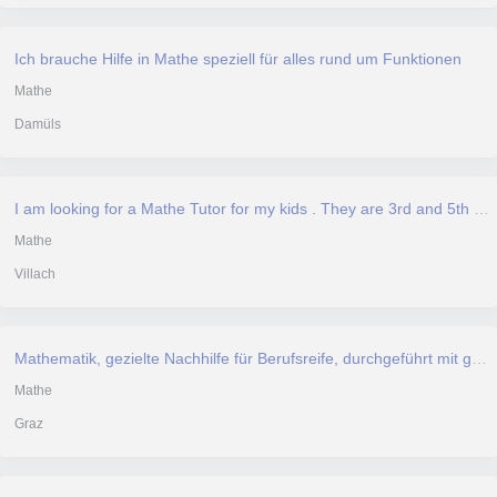
Ich brauche Hilfe in Mathe speziell für alles rund um Funktionen
Mathe
Damüls
I am looking for a Mathe Tutor for my kids . They are 3rd and 5th in Gymnasium. Their mother language is German . BR, Keri
Mathe
Villach
Mathematik, gezielte Nachhilfe für Berufsreife, durchgeführt mit geogebra
Mathe
Graz