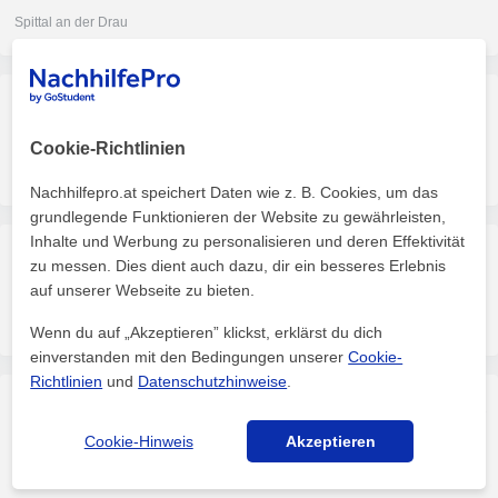
Spittal an der Drau
Nachhilfe in Mathematik gesucht, 2.Klasse Mittelschule
Mathe
Cookie-Richtlinien
Hof am Leithaberge
Nachhilfepro.at speichert Daten wie z. B. Cookies, um das
grundlegende Funktionieren der Website zu gewährleisten,
Inhalte und Werbung zu personalisieren und deren Effektivität
Mathematik Nachhilfe Letzte Klasse Mittelschule und PTS Niveau
zu messen. Dies dient auch dazu, dir ein besseres Erlebnis
Mathe
auf unserer Webseite zu bieten.
Graz
Wenn du auf „Akzeptieren” klickst, erklärst du dich
einverstanden mit den Bedingungen unserer
Cookie-
Richtlinien
und
Datenschutzhinweise
.
Meine Tochter Nina geht in Oberstufe Realgymnasium und Brauch Unterstützung in Mathe
Mathe
Cookie-Hinweis
Akzeptieren
Feldkirchen bei Graz