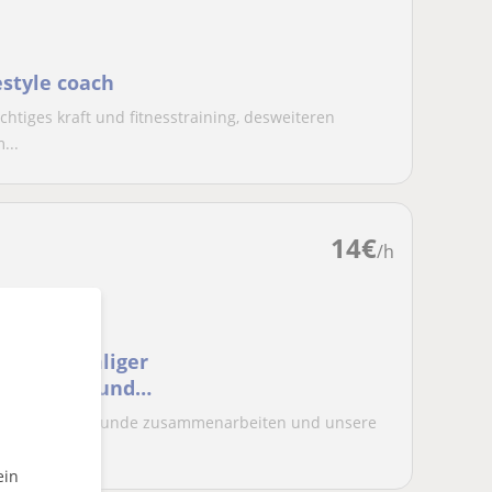
estyle coach
ichtiges kraft und fitnesstraining, desweiteren
...
14
€
/h
er, ehemaliger
annschaft und
denten
s Familie und Freunde zusammenarbeiten und unsere
e...
ein