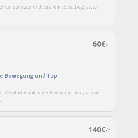
lehrer, Sanitäter und vorallem selbst begeisteter
.
60
€
/h
re Bewegung und Top
en . Wir starten mit, einer Bewegungsanalyse und
..
140
€
/h