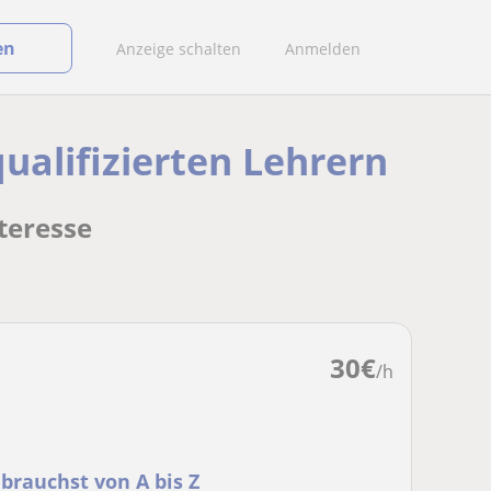
en
Anzeige schalten
Anmelden
ualifizierten Lehrern
teresse
30
€
/h
 brauchst von A bis Z