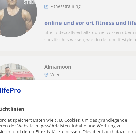
Fitnesstraining
online und vor ort fitness und lif
über videocalls erhälts du viel wissen über r
spezifisches wissen, wie du deinen lifestyle m
Almamoon
Wien
Sonstige Sportarten
Handballtrainer und Übungstrain
Spieler der syrischen Handballm
ichtlinien
betreute das Training vieler Stu
In der Realität oder online. Wir werden al
pro.at speichert Daten wie z. B. Cookies, um das grundlegende
Ziele erreichen. Du kannst mir gerne alle Frag
eren der Website zu gewährleisten, Inhalte und Werbung zu
ieren und deren Effektivität zu messen. Dies dient auch dazu, dir 