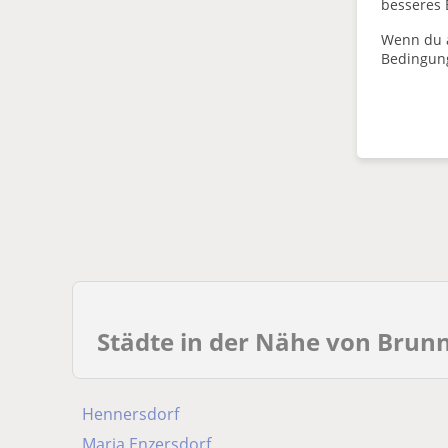
besseres 
Wenn du a
Es schei
Bedingun
Passe de
Lehrkräf
Filte
Städte in der Nähe von Brun
Hennersdorf
Maria Enzersdorf