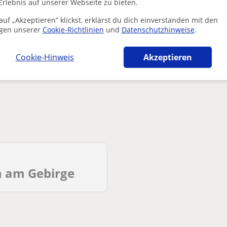
Erlebnis auf unserer Webseite zu bieten.
uf „Akzeptieren” klickst, erklärst du dich einverstanden mit den
nt, dass deine Suche sehr spezifisch ist.
gen unserer
Cookie-Richtlinien
und
Datenschutzhinweise
.
ine Suche an, um mehr Ergebnisse zu sehen, oder speichere
te verfügbar sind.
Cookie-Hinweis
Akzeptieren
r entfernen
Suche speichern
n am Gebirge