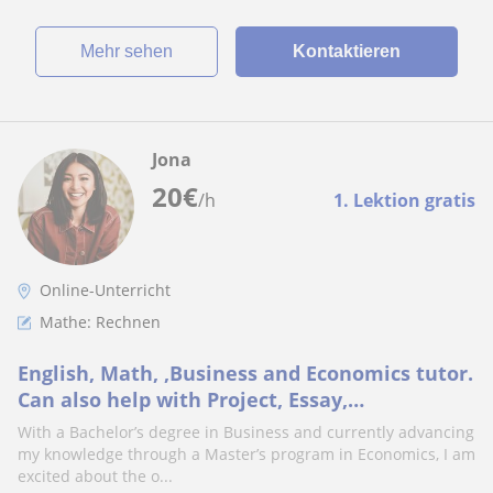
Mehr sehen
Kontaktieren
Jona
20
€
/h
1. Lektion gratis
Online-Unterricht
Mathe: Rechnen
English, Math, ,Business and Economics tutor.
Can also help with Project, Essay,
Homeworks, Research and others
With a Bachelor’s degree in Business and currently advancing
my knowledge through a Master’s program in Economics, I am
excited about the o...