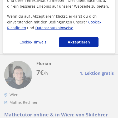
und deren Effektivität zu messen. Dies dient auch dazu,
Ich bin ein sportbegeisterter Technik Student mit einer
dir ein besseres Erlebnis auf unserer Webseite zu bieten.
Vorliebe für Zahlen und rechnen, meine Interessen sind breit
gestreut von Medizin-...
Wenn du auf „Akzeptieren” klickst, erklärst du dich
einverstanden mit den Bedingungen unserer
Cookie-
Richtlinien
und
Datenschutzhinweise
.
Mehr sehen
Kontaktieren
Cookie-Hinweis
Akzeptieren
Florian
7
€
/h
1. Lektion gratis
Wien
Mathe: Rechnen
Mathetutor online & in Wien: von Skilehrer