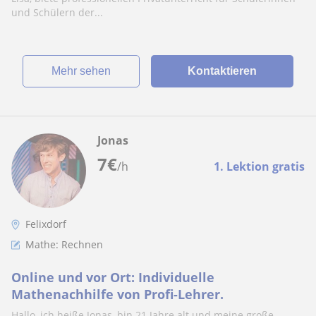
und Schülern der...
Mehr sehen
Kontaktieren
Jonas
7
€
/h
1. Lektion gratis
Felixdorf
Mathe: Rechnen
Online und vor Ort: Individuelle
Mathenachhilfe von Profi-Lehrer.
Hallo, ich heiße Jonas, bin 21 Jahre alt und meine große