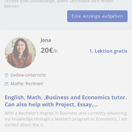
Schalte eine Suchanzeige, damit Lehrkräfte dich finden
können
Eine Anzeige aufgeben
Jona
20
€
/h
1. Lektion gratis
Online-Unterricht
Mathe: Rechnen
English, Math, ,Business and Economics tutor.
Can also help with Project, Essay,
Homeworks, Research and others
With a Bachelor’s degree in Business and currently advancing
my knowledge through a Master’s program in Economics, I am
excited about the o...