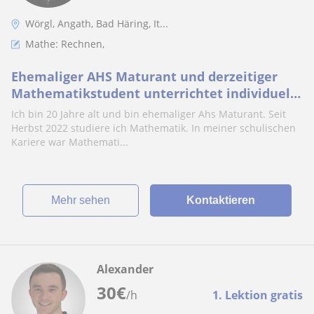
Wörgl, Angath, Bad Häring, It...
Mathe: Rechnen,
Ehemaliger AHS Maturant und derzeitiger
Mathematikstudent unterrichtet individuell
auf Schüler/in angepasst das Fach
Ich bin 20 Jahre alt und bin ehemaliger Ahs Maturant. Seit
Mathematik
Herbst 2022 studiere ich Mathematik. In meiner schulischen
Kariere war Mathemati...
Mehr sehen
Kontaktieren
Alexander
30
€
/h
1. Lektion gratis