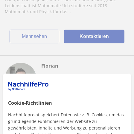
Leidenschaft ist Mathematik! Ich studiere seit 2018
Mathematik und Physik für das...
Mehr sehen
Kontaktieren
Florian
7
€
/h
1. Lektion gratis
Wien
Cookie-Richtlinien
Mathe: Rechnen
Nachhilfepro.at speichert Daten wie z. B. Cookies, um das
grundlegende Funktionieren der Website zu
Online und in Wien: Mathe-Nachhilfe mit
gewährleisten, Inhalte und Werbung zu personalisieren
sportbegeistertem Technik-Student