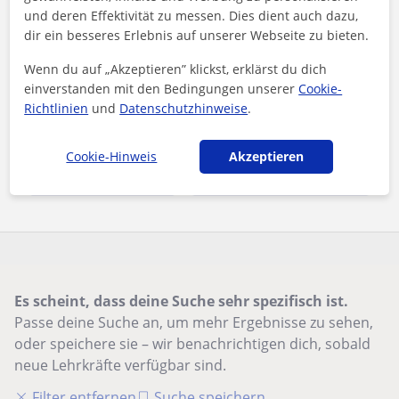
und deren Effektivität zu messen. Dies dient auch dazu,
Lehramtsstudentin Deutsch und Ethik
dir ein besseres Erlebnis auf unserer Webseite zu bieten.
(Nachhilfe in: Deutsch, Englisch und
Französisch)
Salut!Mein Name ist Zoe, ich bin zwanzig Jahre alt und
Wenn du auf „Akzeptieren” klickst, erklärst du dich
derzeit Lehramtsstudentin auf die Fächer Deutsch und Ethik.
einverstanden mit den Bedingungen unserer
Cookie-
In meiner Freizeit verti...
Richtlinien
und
Datenschutzhinweise
.
Cookie-Hinweis
Akzeptieren
Mehr sehen
Kontaktieren
Es scheint, dass deine Suche sehr spezifisch ist.
Passe deine Suche an, um mehr Ergebnisse zu sehen,
oder speichere sie – wir benachrichtigen dich, sobald
neue Lehrkräfte verfügbar sind.
Filter entfernen
Suche speichern