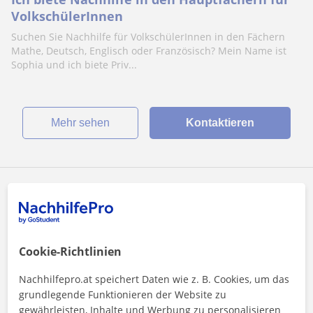
VolkschülerInnen
Suchen Sie Nachhilfe für VolkschülerInnen in den Fächern
Mathe, Deutsch, Englisch oder Französisch? Mein Name ist
Sophia und ich biete Priv...
Mehr sehen
Kontaktieren
Zoe
25
€
/h
1. Lektion gratis
Cookie-Richtlinien
Innsbruck, Aldrans, Ampass, L...
Nachhilfepro.at speichert Daten wie z. B. Cookies, um das
grundlegende Funktionieren der Website zu
Deutsch
gewährleisten, Inhalte und Werbung zu personalisieren