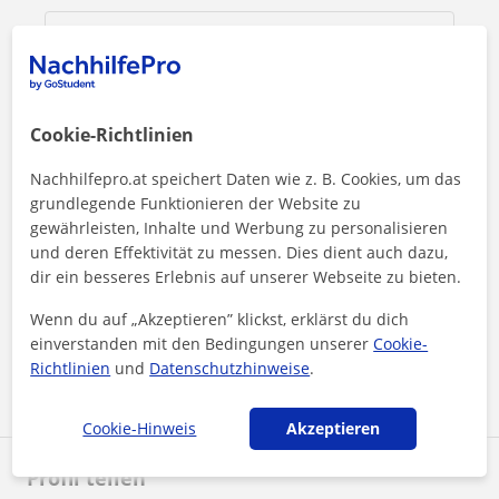
Cookie-Richtlinien
Nachhilfepro.at speichert Daten wie z. B. Cookies, um das
grundlegende Funktionieren der Website zu
gewährleisten, Inhalte und Werbung zu personalisieren
und deren Effektivität zu messen. Dies dient auch dazu,
dir ein besseres Erlebnis auf unserer Webseite zu bieten.
Durch Klicken auf eine der beiden Schaltflächen stimmen Sie
unserem
Impressum
und unserer
Datenschutzerklärung
zu
Wenn du auf „Akzeptieren” klickst, erklärst du dich
einverstanden mit den Bedingungen unserer
Cookie-
Nachricht senden
Richtlinien
und
Datenschutzhinweise
.
Cookie-Hinweis
Akzeptieren
Profil teilen