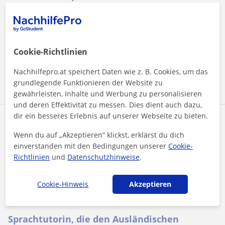
Hi, I am Nicoletta, I'm 28 and I come from Italy.Languages
have always been my passion, that's why I speak Italian,
English, French and a b...
Cookie-Richtlinien
Nachhilfepro.at speichert Daten wie z. B. Cookies, um das
Mehr sehen
Kontaktieren
grundlegende Funktionieren der Website zu
gewährleisten, Inhalte und Werbung zu personalisieren
und deren Effektivität zu messen. Dies dient auch dazu,
dir ein besseres Erlebnis auf unserer Webseite zu bieten.
Luxi
Wenn du auf „Akzeptieren” klickst, erklärst du dich
40
€
/h
einverstanden mit den Bedingungen unserer
Cookie-
Richtlinien
und
Datenschutzhinweise
.
Innsbruck, Aldrans, Ampass, L...
Cookie-Hinweis
Akzeptieren
Chinesisch
Sprachtutorin, die den Ausländischen