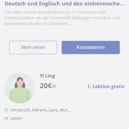
Deutsch und Englisch und den einheimischen
interessierten Chinesisch und Japanisch
Ich habe meinen Masterabschluss in Interkultureller
beibringt
Kommunikation an der Universität Göttingen erworben und
promoviere derzeit im Fachberei...
Mehr sehen
Kontaktieren
Yi Ling
20
€
/h
1. Lektion gratis
Innsbruck, Aldrans, Lans, Mut...
Latein