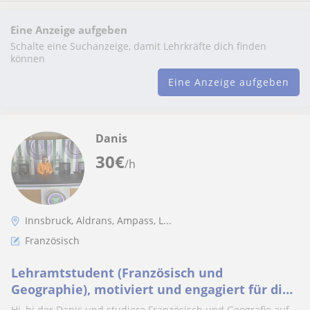
Eine Anzeige aufgeben
Schalte eine Suchanzeige, damit Lehrkräfte dich finden
können
Eine Anzeige aufgeben
Danis
30
€
/h
Innsbruck, Aldrans, Ampass, L...
Französisch
Lehramtstudent (Französisch und
Geographie), motiviert und engagiert für die
SuS
Hi, bi der Danis und studiere Französisch und Geografie auf