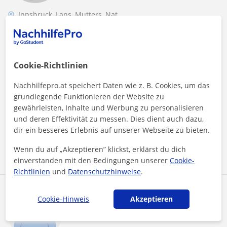
Innsbruck, Lans, Mutters, Nat...
Englisch
English-Tutor, für Menschen aller
Altersklassen und alle Zwecke
Cookie-Richtlinien
Ich bin Paul und 30 Jahre alt. Als ausgebildeter Historiker
Nachhilfepro.at speichert Daten wie z. B. Cookies, um das
habe ich am European University Institute meine
grundlegende Funktionieren der Website zu
Englischkenntnisse perfektionie...
gewährleisten, Inhalte und Werbung zu personalisieren
und deren Effektivität zu messen. Dies dient auch dazu,
dir ein besseres Erlebnis auf unserer Webseite zu bieten.
Mehr sehen
Kontaktieren
Wenn du auf „Akzeptieren” klickst, erklärst du dich
einverstanden mit den Bedingungen unserer
Cookie-
Richtlinien
und
Datenschutzhinweise
.
Magnus
Cookie-Hinweis
Akzeptieren
15
€
/h
1. Lektion gratis