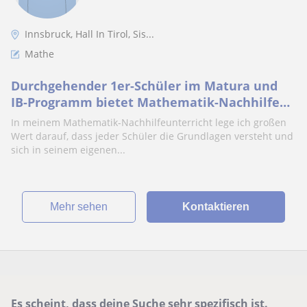
Innsbruck, Hall In Tirol, Sis...
Mathe
Durchgehender 1er-Schüler im Matura und
IB-Programm bietet Mathematik-Nachhilfe
für Unterstufe – individuelle und
In meinem Mathematik-Nachhilfeunterricht lege ich großen
verständliche Le
Wert darauf, dass jeder Schüler die Grundlagen versteht und
sich in seinem eigenen...
Mehr sehen
Kontaktieren
Es scheint, dass deine Suche sehr spezifisch ist.