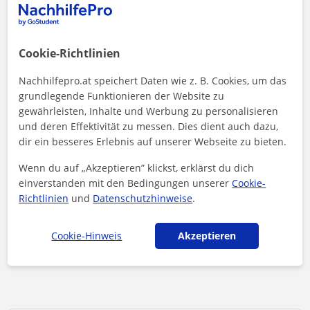
23 €/Std.
Es handelt sich um den Durchschnittspreis für
Cookie-Richtlinien
Angewandte Mathematik
Nachhilfepro.at speichert Daten wie z. B. Cookies, um das
grundlegende Funktionieren der Website zu
gewährleisten, Inhalte und Werbung zu personalisieren
und deren Effektivität zu messen. Dies dient auch dazu,
dir ein besseres Erlebnis auf unserer Webseite zu bieten.
Wenn du auf „Akzeptieren” klickst, erklärst du dich
<4 Stunden
einverstanden mit den Bedingungen unserer
Cookie-
Richtlinien
und
Datenschutzhinweise
.
Dies ist die durchschnittliche Antwortzeit auf
Anfragen
Cookie-Hinweis
Akzeptieren