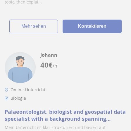
topic, then explai...
Mehr sehen
Kontaktieren
Johann
40
€
/h
Online-Unterricht
Biologie
Palaeontologist, biologist and geospatial data
specialist with a background spanning
research, teaching and science
Mein Unterricht ist klar strukturiert und basiert auf