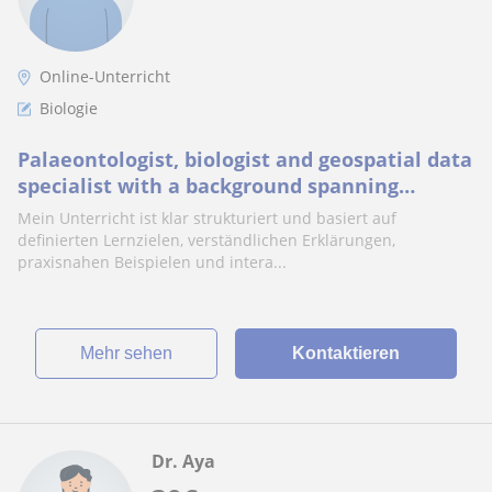
Online-Unterricht
Biologie
Palaeontologist, biologist and geospatial data
specialist with a background spanning
research, teaching and science
Mein Unterricht ist klar strukturiert und basiert auf
communication.
definierten Lernzielen, verständlichen Erklärungen,
praxisnahen Beispielen und intera...
Mehr sehen
Kontaktieren
Dr. Aya