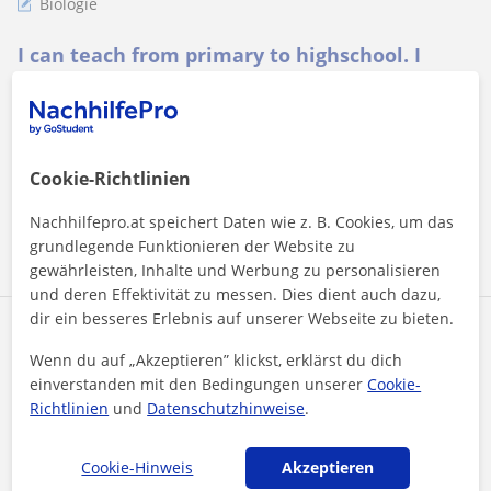
Biologie
I can teach from primary to highschool. I
have ALevels background and can help with
SATs, APs preparation too
I can teach from primary to highschool. I have ALevels
background and can help with SATs, APs preparation too.
Cookie-Richtlinien
Nachhilfepro.at speichert Daten wie z. B. Cookies, um das
Mehr sehen
Kontaktieren
grundlegende Funktionieren der Website zu
gewährleisten, Inhalte und Werbung zu personalisieren
und deren Effektivität zu messen. Dies dient auch dazu,
dir ein besseres Erlebnis auf unserer Webseite zu bieten.
Alberto
Wenn du auf „Akzeptieren” klickst, erklärst du dich
50
€
/h
einverstanden mit den Bedingungen unserer
Cookie-
Richtlinien
und
Datenschutzhinweise
.
Online-Unterricht
Cookie-Hinweis
Akzeptieren