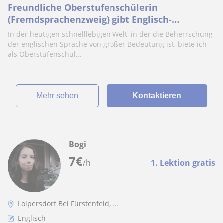
Freundliche Oberstufenschülerin
(Fremdsprachenzweig) gibt Englisch-
Nachhilfe für Kinder :)
In der heutigen schnelllebigen Welt, in der die Beherrschung
der englischen Sprache von großer Bedeutung ist, biete ich
als Oberstufenschül...
Mehr sehen
Kontaktieren
Bogi
7
€
/h
1. Lektion gratis
Loipersdorf Bei Fürstenfeld, ...
Englisch