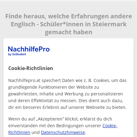
Finde heraus, welche Erfahrungen andere
Englisch - Schüler*innen in Steiermark
gemacht haben
Sehr präzise und gut unterrichtet. Obwohl er noch
Cookie-Richtlinien
ziemlich jung ist kann er echt gut erklären. Meine
Tochter war begeistert von ihm. Sie hat eine 1 bei der
Nachhilfepro.at speichert Daten wie z. B. Cookies, um das
Schularbeit geschaf...
grundlegende Funktionieren der Website zu
Maria
gewährleisten, Inhalte und Werbung zu personalisieren
5
Vor 6 monate
und deren Effektivität zu messen. Dies dient auch dazu,
dir ein besseres Erlebnis auf unserer Webseite zu bieten.
Marco
Wenn du auf „Akzeptieren” klickst, erklärst du dich
Englisch - Lehrer*in
einverstanden mit den Bedingungen unserer
Cookie-
Richtlinien
und
Datenschutzhinweise
.