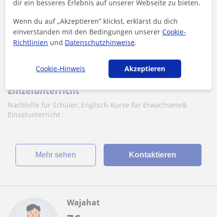
18
€
/h
1. Lektion gratis
dir ein besseres Erlebnis auf unserer Webseite zu bieten.
Wenn du auf „Akzeptieren” klickst, erklärst du dich
einverstanden mit den Bedingungen unserer
Cookie-
Richtlinien
Villach
und
Datenschutzhinweise
.
Englisch
Cookie-Hinweis
Akzeptieren
Nachhilfe für Schüler oder Erwachsene
Einzelunterricht
Nachhilfe für Schüler, Englisch-Kurse für Erwachsene&
Einzelunterricht
Mehr sehen
Kontaktieren
Wajahat