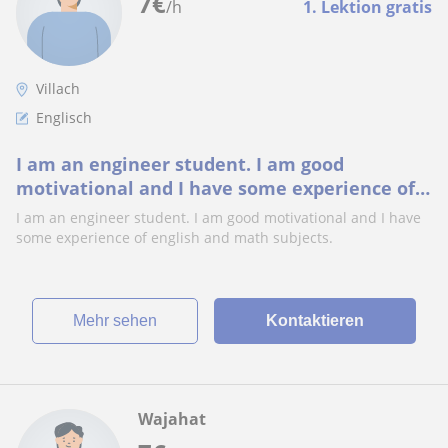
7
€
/h
1. Lektion gratis
Villach
Englisch
I am an engineer student. I am good
motivational and I have some experience of
english and math subjects
I am an engineer student. I am good motivational and I have
some experience of english and math subjects.
Mehr sehen
Kontaktieren
Wajahat