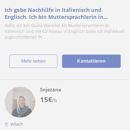
Ich gebe Nachhilfe in Italienisch und
Englisch. Ich bin Muttersprachlerin in
Italienisch und habe Englisch auf C2-Niveau
Hallo, ich bin Giulia Vianello! Als Muttersprachlerin in
Italienisch und mit C2-Niveau in Englisch biete ich individuell
zugeschnittenen Pr...
Mehr sehen
Kontaktieren
Snjezana
15
€
/h
Villach