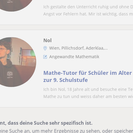
Ich gestalte den Unterricht ruhig und ohne D
Angst vor Fehlern hat. Mir ist wichtig, dass m.
Nol
Wien, Pillichsdorf, Aderklaa,...
Angewandte Mathematik
Mathe-Tutor für Schüler im Alter 
zur 9. Schulstufe
Ich bin Nol, 18 Jahre alt und besuche eine Te
Mathe zu tun und weiss daher am besten wie
nt, dass deine Suche sehr spezifisch ist.
ine Suche an, um mehr Ergebnisse zu sehen, oder speichere