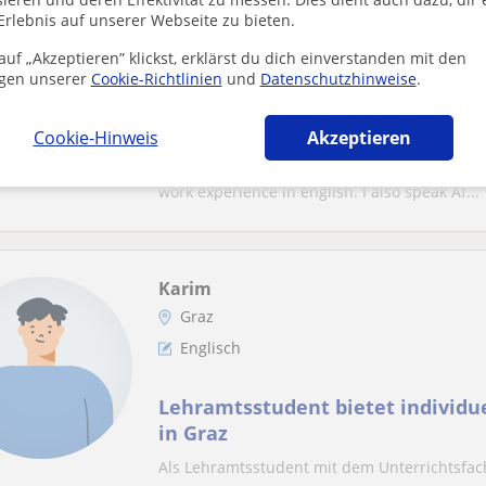
Graz
Erlebnis auf unserer Webseite zu bieten.
Englisch
uf „Akzeptieren” klickst, erklärst du dich einverstanden mit den
gen unserer
Cookie-Richtlinien
und
Datenschutzhinweise
.
English for beginners. All ages. G
person.
Cookie-Hinweis
Akzeptieren
I am fluent in english and have finished a un
work experience in english. I also speak Af...
Karim
Graz
Englisch
Lehramtsstudent bietet individue
in Graz
Als Lehramtsstudent mit dem Unterrichtsfach