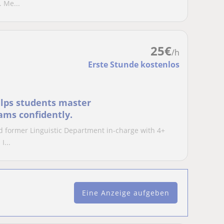
 Me...
25
€
/h
Erste Stunde kostenlos
elps students master
ams confidently.
nd former Linguistic Department in-charge with 4+
I...
Eine Anzeige aufgeben