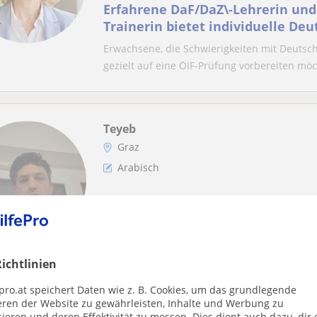
Erfahrene DaF/DaZ\-Lehrerin und Ö
Trainerin bietet individuelle Deu
(Präsenz & online)
Erwachsene, die Schwierigkeiten mit Deutsc
gezielt auf eine ÖIF-Prüfung vorbereiten möc
Teyeb
Graz
Arabisch
Arabisch der kinder aller Altergr
Hallo und herzlich willkommen auf meinem P
mich darauf, dich auf deinem Lernweg zu begl
ichtlinien
pro.at speichert Daten wie z. B. Cookies, um das grundlegende
eren der Website zu gewährleisten, Inhalte und Werbung zu
Corné
ieren und deren Effektivität zu messen. Dies dient auch dazu, dir 