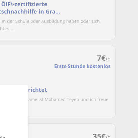
IF\-zertifizierte
tschnachhilfe in Graz
h in der Schule oder Ausbildung haben oder sich
hten....
7
€
/h
Erste Stunde kostenlos
uppe unterrichtet
rofil! ?Mein Name ist Mohamed Teyeb und ich freue
eit...
35
€
/h
ein