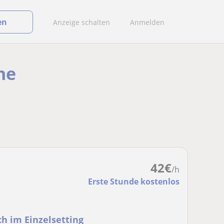
en
Anzeige schalten
Anmelden
he
42
€
/h
Erste Stunde kostenlos
h im Einzelsetting