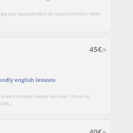
ändig und hauptberuflich als Deutschlehrerin. Mein
45
€
/h
iendly english lessons
to each student's needs and level. I focus on
ocab...
40
€
/h