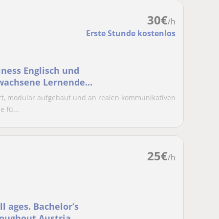
30
€
/h
Erste Stunde kostenlos
iness Englisch und
rwachsene Lernende
rt, modular aufgebaut und an realen kommunikativen
 fü...
25
€
/h
ll ages. Bachelor’s
roughout Austria.