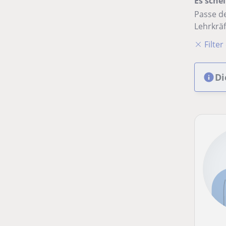
Es schei
Passe de
Lehrkräf
Filte
Di