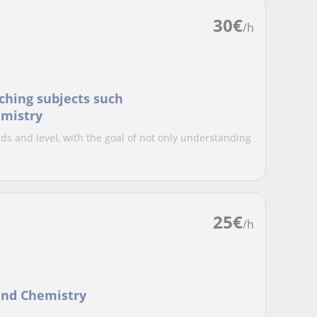
30
€
/h
aching subjects such
emistry
ds and level, with the goal of not only understanding
25
€
/h
and Chemistry