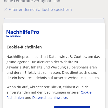
neue Lehrkräfte verfügbar sind.
Filter entfernen
Suche speichern
Diese Online-Lehrkräfte für
programmierung könnten für dich
interessant sein
Cookie-Richtlinien
Nachhilfepro.at speichert Daten wie z. B. Cookies, um das
grundlegende Funktionieren der Website zu
Beliebteste Suchanfragen
gewährleisten, Inhalte und Werbung zu personalisieren
und deren Effektivität zu messen. Dies dient auch dazu,
dir ein besseres Erlebnis auf unserer Webseite zu bieten.
Schulische Unterstützung
Wenn du auf „Akzeptieren” klickst, erklärst du dich
Englisch Nachhilfe
einverstanden mit den Bedingungen unserer
Cookie-
Mathe Nachhilfe
Richtlinien
und
Datenschutzhinweise
.
Deutsch Nachhilfe