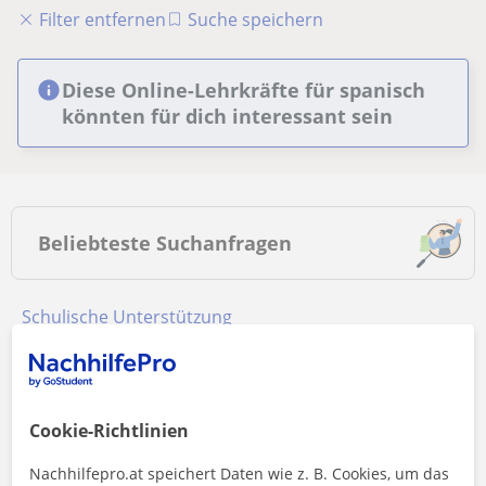
Filter entfernen
Suche speichern
Diese Online-Lehrkräfte für spanisch
könnten für dich interessant sein
Beliebteste Suchanfragen
Schulische Unterstützung
Englisch Nachhilfe
Mathe Nachhilfe
Deutsch Nachhilfe
Cookie-Richtlinien
Spanisch Nachhilfe
Deutsch als Fremdsprache Nachhilfe
Nachhilfepro.at speichert Daten wie z. B. Cookies, um das