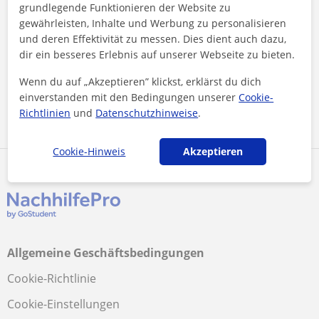
grundlegende Funktionieren der Website zu
Französisch Nachhilfe
gewährleisten, Inhalte und Werbung zu personalisieren
Angewandte Mathematik Nachhilfe
und deren Effektivität zu messen. Dies dient auch dazu,
Biologie Nachhilfe
dir ein besseres Erlebnis auf unserer Webseite zu bieten.
Advanced Certificate in English (CAE) C1 Nachhilfe
Wenn du auf „Akzeptieren” klickst, erklärst du dich
Italienisch Nachhilfe
einverstanden mit den Bedingungen unserer
Cookie-
Chemie Nachhilfe
Richtlinien
und
Datenschutzhinweise
.
Buchhaltung und Rechnungswesen Nachhilfe
Cookie-Hinweis
Akzeptieren
Allgemeine Geschäftsbedingungen
Cookie-Richtlinie
Cookie-Einstellungen