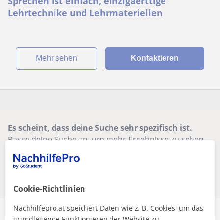
Sprechen ist einfach, einzigaerttige
Lehrtechnike und Lehrmateriellen
Mehr sehen
Kontaktieren
Es scheint, dass deine Suche sehr spezifisch ist.
Passe deine Suche an, um mehr Ergebnisse zu sehen,
oder speichere sie – wir benachrichtigen dich, sobald
neue Lehrkräfte verfügbar sind.
Filter entfernen
Suche speichern
Cookie-Richtlinien
Nachhilfepro.at speichert Daten wie z. B. Cookies, um das
grundlegende Funktionieren der Website zu