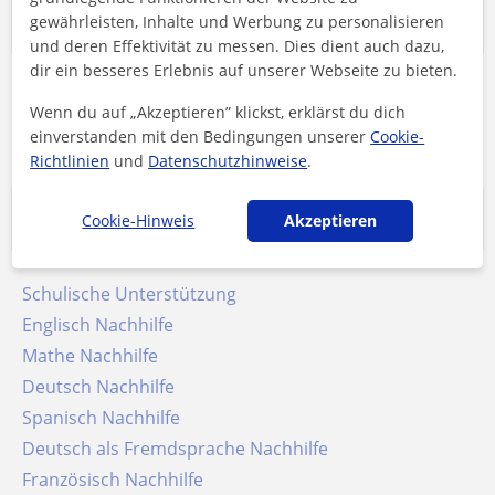
Ort
gewährleisten, Inhalte und Werbung zu personalisieren
und deren Effektivität zu messen. Dies dient auch dazu,
dir ein besseres Erlebnis auf unserer Webseite zu bieten.
Nachhilfe in Tulbing
Wenn du auf „Akzeptieren” klickst, erklärst du dich
Nachhilfe in Tulln
einverstanden mit den Bedingungen unserer
Cookie-
Richtlinien
und
Datenschutzhinweise
.
Beliebteste Suchanfragen
Cookie-Hinweis
Akzeptieren
Schulische Unterstützung
Englisch Nachhilfe
Mathe Nachhilfe
Deutsch Nachhilfe
Spanisch Nachhilfe
Deutsch als Fremdsprache Nachhilfe
Französisch Nachhilfe