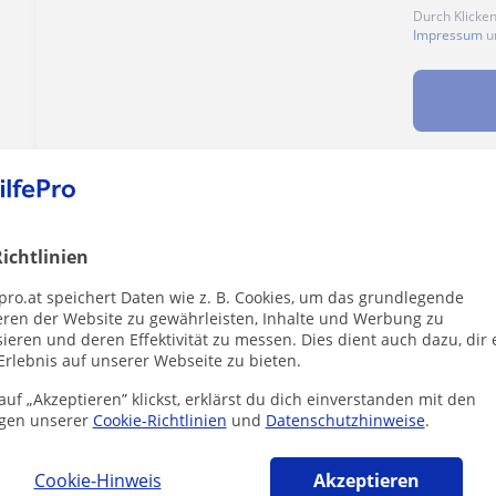
Durch Klicke
Impressum
u
Enthält dieses Profil einen Fehler?
Melden
ichtlinien
pro.at speichert Daten wie z. B. Cookies, um das grundlegende
eren der Website zu gewährleisten, Inhalte und Werbung zu
ieren und deren Effektivität zu messen. Dies dient auch dazu, dir 
Erlebnis auf unserer Webseite zu bieten.
tik-lehrer in Aigen im Ennstal die dich int
uf „Akzeptieren” klickst, erklärst du dich einverstanden mit den
gen unserer
Cookie-Richtlinien
und
Datenschutzhinweise
.
Cookie-Hinweis
Akzeptieren