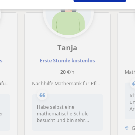
Tanja
os
Erste Stunde kostenlos
20
€/h
Mathe T
leitend
Nachhilfe Mathematik für Pflichtschüler
Ic
un
Habe selbst eine
An
er
mathematische Schule
un
besucht und bin sehr
geduldig beim Erklären
G