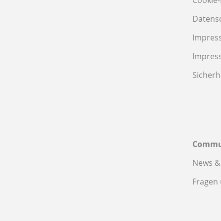
Cookie-
Datens
Impres
Impres
Sicherh
Commu
News &
Fragen