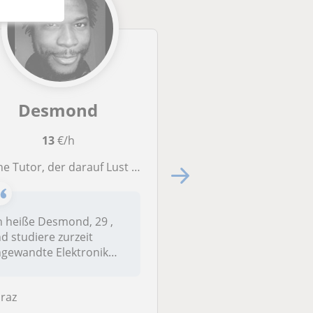
Desmond
Martin
13
€/h
Erste Stunde kost
utor, der darauf Lust hat, Menschen Mathe praktischer beizubringen
20
€/h
Mathematik ist schaffbar, kann sogar S
h heiße Desmond, 29 ,
d studiere zurzeit
Hast du auch oft das
gewandte Elektronik
Gefühl, dass Mathem
d Photonik auf...
ein unüberwindbare
Hindernis ist?Verst...
raz