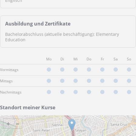
Englisch
Ausbildung und Zertifikate
Bachelorabschluss (aktuelle beschäftigung): Elementary
Education
Mo
Di
Mi
Do
Fr
Sa
So
Vormittags
Mittags
Nachmittags
Standort meiner Kurse
+
−