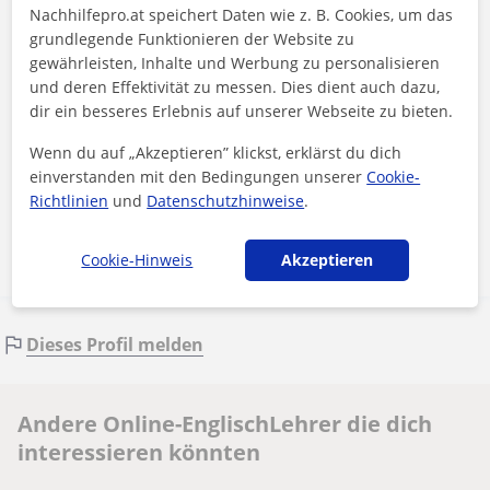
Nachhilfepro.at speichert Daten wie z. B. Cookies, um das
grundlegende Funktionieren der Website zu
gewährleisten, Inhalte und Werbung zu personalisieren
und deren Effektivität zu messen. Dies dient auch dazu,
dir ein besseres Erlebnis auf unserer Webseite zu bieten.
Durch Klicken auf eine der beiden Schaltflächen stimmen Sie unserem
Impressum
und unserer
Datenschutzerklärung
zu
Wenn du auf „Akzeptieren” klickst, erklärst du dich
einverstanden mit den Bedingungen unserer
Cookie-
Richtlinien
und
Datenschutzhinweise
.
Nachricht senden
Cookie-Hinweis
Akzeptieren
Dieses Profil melden
Andere Online-EnglischLehrer die dich
interessieren könnten