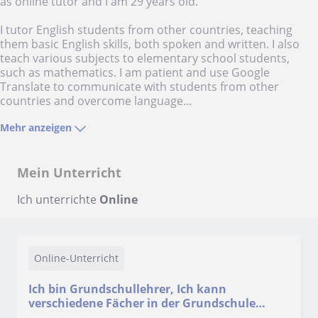
as online tutor and I am 29 years old.
I tutor English students from other countries, teaching
them basic English skills, both spoken and written. I also
teach various subjects to elementary school students,
such as mathematics. I am patient and use Google
Translate to communicate with students from other
countries and overcome language...
Mehr anzeigen
Mein Unterricht
Ich unterrichte
Online
Online-Unterricht
Ich bin Grundschullehrer, Ich kann
verschiedene Fächer in der Grundschule
unterrichten, Ich spreche Englisch, ich habe