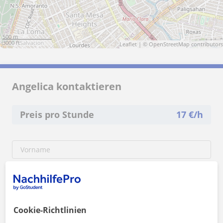
500 m
3000 ft
Leaflet
| ©
OpenStreetMap
contributors
Angelica kontaktieren
Preis pro Stunde
17
€/h
Cookie-Richtlinien