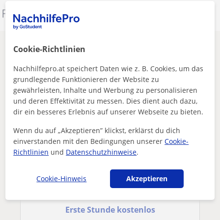
Dieses Profil melden
Andere Yoga-Lehrkräfte in Salzburg Stadt
Cookie-Richtlinien
die dich interessieren könnten
Nachhilfepro.at speichert Daten wie z. B. Cookies, um das
grundlegende Funktionieren der Website zu
gewährleisten, Inhalte und Werbung zu personalisieren
und deren Effektivität zu messen. Dies dient auch dazu,
dir ein besseres Erlebnis auf unserer Webseite zu bieten.
Wenn du auf „Akzeptieren” klickst, erklärst du dich
einverstanden mit den Bedingungen unserer
Cookie-
Richtlinien
und
Datenschutzhinweise
.
Cookie-Hinweis
Akzeptieren
Anna
Erste Stunde kostenlos