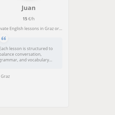
Juan
15
€/h
te English lessons in Graz or online. Improve conversation, grammar, and confidence with personalized sessions.
Each lesson is structured to
balance conversation,
grammar, and vocabulary
developme...
Graz