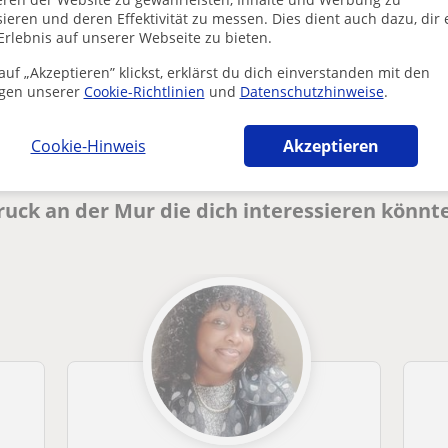
ieren und deren Effektivität zu messen. Dies dient auch dazu, dir 
Erlebnis auf unserer Webseite zu bieten.
Enthält dieses Profil einen Fehler?
Melden
uf „Akzeptieren” klickst, erklärst du dich einverstanden mit den
gen unserer
Cookie-Richtlinien
und
Datenschutzhinweise
.
Cookie-Hinweis
Akzeptieren
Bruck an der Mur die dich interessieren könnt