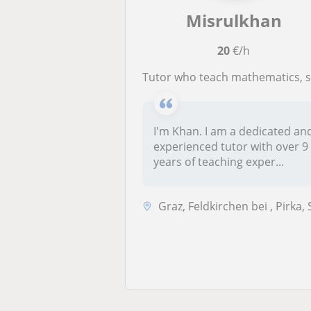
Misrulkhan
20
€/h
Tutor who teach mathematics, science, ICT and english. (English medium) Helping for school home work
I'm Khan. I am a dedicated an
experienced tutor with over 9
years of teaching exper...
Graz, Feldkirchen bei , Pirka, Seiersberg, Stattegg, Th