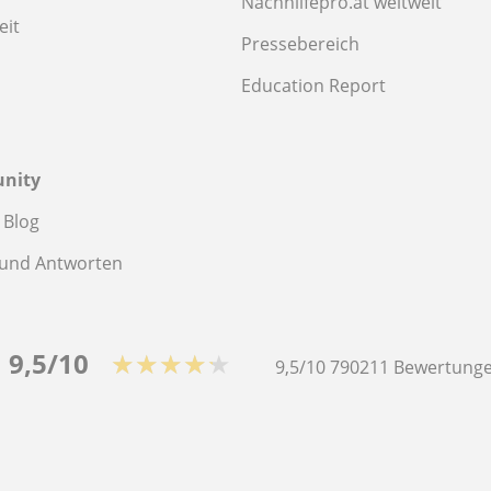
Nachhilfepro.at weltweit
eit
Pressebereich
Education Report
nity
 Blog
 und Antworten
9,5/10
★★★★★
9,5/10
790211
Bewertunge