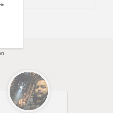
ein
en