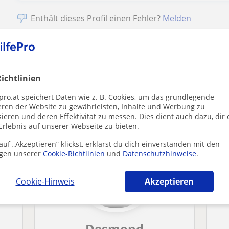
Enthält dieses Profil einen Fehler?
Melden
ichtlinien
tik-lehrer in Graz die dich interessieren 
pro.at speichert Daten wie z. B. Cookies, um das grundlegende
eren der Website zu gewährleisten, Inhalte und Werbung zu
ieren und deren Effektivität zu messen. Dies dient auch dazu, dir 
Erlebnis auf unserer Webseite zu bieten.
uf „Akzeptieren” klickst, erklärst du dich einverstanden mit den
gen unserer
Cookie-Richtlinien
und
Datenschutzhinweise
.
Cookie-Hinweis
Akzeptieren
Desmond