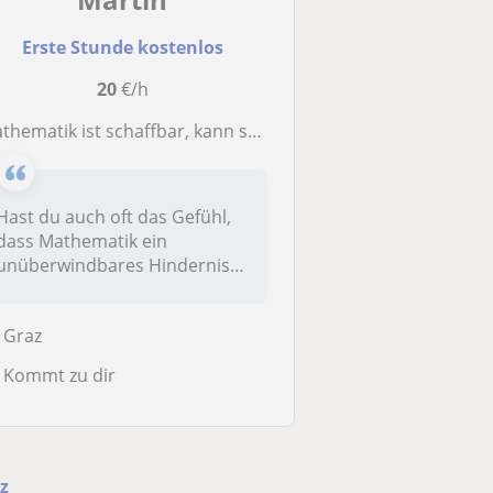
Erste Stunde kostenlos
20
€/h
athematik ist schaffbar, kann sogar Spaß machen
Hast du auch oft das Gefühl,
dass Mathematik ein
unüberwindbares Hindernis
ist?Verst...
Graz
Kommt zu dir
z