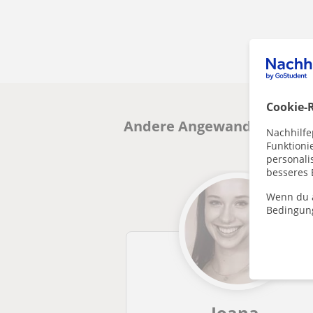
Cookie-R
Andere Angewandte Mathema
Nachhilfe
Funktioni
personalis
besseres 
Wenn du a
Bedingun
Joana