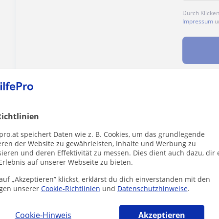
Durch Klicke
Impressum
u
Enthält dieses Profil einen Fehler?
Melden
ichtlinien
pro.at speichert Daten wie z. B. Cookies, um das grundlegende
eren der Website zu gewährleisten, Inhalte und Werbung zu
ieren und deren Effektivität zu messen. Dies dient auch dazu, dir 
Erlebnis auf unserer Webseite zu bieten.
tik-lehrer in Graz die dich interessieren 
uf „Akzeptieren” klickst, erklärst du dich einverstanden mit den
gen unserer
Cookie-Richtlinien
und
Datenschutzhinweise
.
Cookie-Hinweis
Akzeptieren