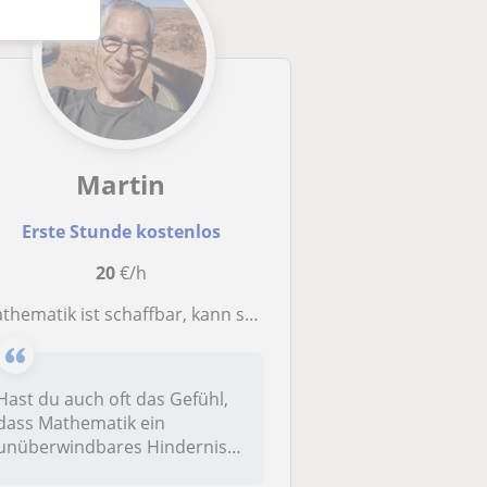
Martin
Erste Stunde kostenlos
20
€/h
athematik ist schaffbar, kann sogar Spaß machen
Hast du auch oft das Gefühl,
dass Mathematik ein
unüberwindbares Hindernis
ist?Verst...