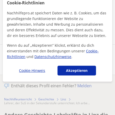
Cookie-Richtlinien
Durch Klicken auf eine der beiden Schaltflächen stimmen Sie
unserem
Impressum
und unserer
Datenschutzerklärung
zu
Nachhilfepro.at speichert Daten wie z. B. Cookies, um das
grundlegende Funktionieren der Website zu
gewährleisten, Inhalte und Werbung zu personalisieren
Nachricht senden
und deren Effektivität zu messen. Dies dient auch dazu,
dir ein besseres Erlebnis auf unserer Webseite zu bieten.
Wenn du auf „Akzeptieren” klickst, erklärst du dich
einverstanden mit den Bedingungen unserer
Cookie-
Profil teilen
Richtlinien
und
Datenschutzhinweise
.
Cookie-Hinweis
Akzeptieren
Enthält dieses Profil einen Fehler?
Melden
Nachhilfeunterricht
Geschichte
Linz
Lehrer, der SuS in der Sekundarstufe unterrichtet. Ich arbe...
Andere Geschichte-Lehrkräfte in Linz die