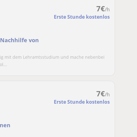
7
€
/h
Erste Stunde kostenlos
-Nachhilfe von
 fertig mit dem Lehramtsstudium und mache nebenbei
l...
7
€
/h
Erste Stunde kostenlos
enen