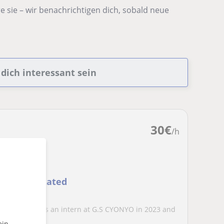
 sie – wir benachrichtigen dich, sobald neue
dich interessant sein
30
€
/h
e I facilitated
two years, I was an intern at G.S CYONYO in 2023 and
ly...
ein