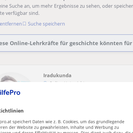
ine Suche an, um mehr Ergebnisse zu sehen, oder speichere
te verfügbar sind.
r entfernen
Suche speichern
ese Online-Lehrkräfte für geschichte könnten für 
Iradukunda
Online-Unterricht
Geschichte
history and geography intern wher
ichtlinien
learners of adolescence.
pro.at speichert Daten wie z. B. Cookies, um das grundlegende
I am IRADUKUNDA,I am 25 years old. In last 
eren der Website zu gewährleisten, Inhalte und Werbung zu
at RUKARA MODEL SCHOOL in 2025 respective
ieren und deren Effektivität zu messen. Dies dient auch dazu, dir 