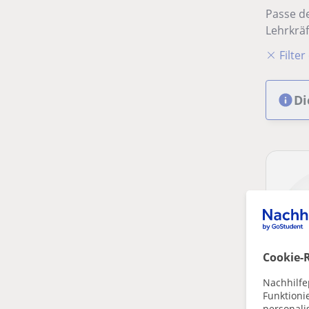
Passe de
Lehrkräf
Filte
Di
Cookie-R
Nachhilfe
Funktioni
personalis