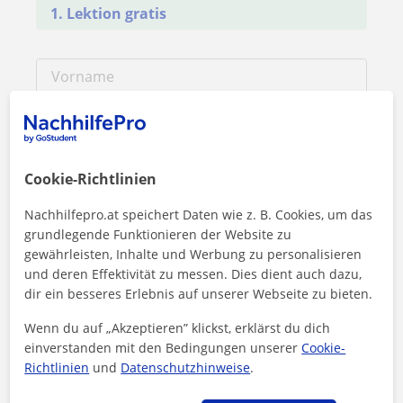
1. Lektion gratis
Cookie-Richtlinien
Nachhilfepro.at speichert Daten wie z. B. Cookies, um das
grundlegende Funktionieren der Website zu
gewährleisten, Inhalte und Werbung zu personalisieren
und deren Effektivität zu messen. Dies dient auch dazu,
dir ein besseres Erlebnis auf unserer Webseite zu bieten.
Durch Klicken auf eine der beiden Schaltflächen stimmen Sie
Wenn du auf „Akzeptieren” klickst, erklärst du dich
unserem
Impressum
und unserer
Datenschutzerklärung
zu
einverstanden mit den Bedingungen unserer
Cookie-
Richtlinien
und
Datenschutzhinweise
.
Nachricht senden