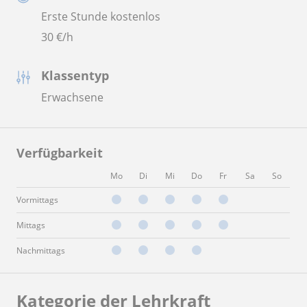
Erste Stunde kostenlos
30
€/h
Klassentyp
Erwachsene
Verfügbarkeit
Mo
Di
Mi
Do
Fr
Sa
So
Vormittags
Mittags
Nachmittags
Kategorie der Lehrkraft