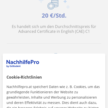
20 €/Std.
Es handelt sich um den Durchschnittspreis für
Advanced Certificate in English (CAE) C1
<4 Stunden
Cookie-Richtlinien
Dies ist die durchschnittliche Antwortzeit auf
Nachhilfepro.at speichert Daten wie z. B. Cookies, um das
Anfragen
grundlegende Funktionieren der Website zu
gewährleisten, Inhalte und Werbung zu personalisieren
und deren Effektivität zu messen. Dies dient auch dazu,
dir ein besseres Erlebnis auf unserer Webseite zu bieten.