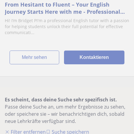
From Hesitant to Fluent – Your English
Journey Starts Here with me - Professional
English Tutor for Adults
Hi! I’m Bridget PI'm a professional English tutor with a passion
for helping students unlock their full potential for effective
communicati...
Mehr sehen
Kontaktieren
Es scheint, dass deine Suche sehr spezifisch ist.
Passe deine Suche an, um mehr Ergebnisse zu sehen,
oder speichere sie – wir benachrichtigen dich, sobald
neue Lehrkräfte verfügbar sind.
Filter entfernen
Suche speichern