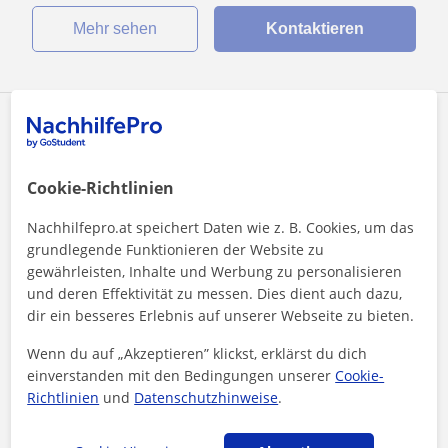
Mehr sehen
Kontaktieren
Hector
20
€
/h
Cookie-Richtlinien
Nachhilfepro.at speichert Daten wie z. B. Cookies, um das
Online-Unterricht
grundlegende Funktionieren der Website zu
gewährleisten, Inhalte und Werbung zu personalisieren
TOEFL
und deren Effektivität zu messen. Dies dient auch dazu,
dir ein besseres Erlebnis auf unserer Webseite zu bieten.
English Tutor. C1 Level. Also native spanish
speaker.
Wenn du auf „Akzeptieren” klickst, erklärst du dich
I can help with homework/schoolwork. Help with conversation
einverstanden mit den Bedingungen unserer
Cookie-
exercises or practice. I'm interested in finding the way in
Richtlinien
und
Datenschutzhinweise
.
which each student...