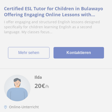
Certified ESL Tutor for Children in Bulawayo
Offering Engaging Online Lessons with
Proven Results and Interactive Learning
I offer engaging and structured English lessons designed
Methods
specifically for children learning English as a second
language. My classes focus...
Mehr sehen
Kontaktieren
Ilda
20
€
/h
Online-Unterricht