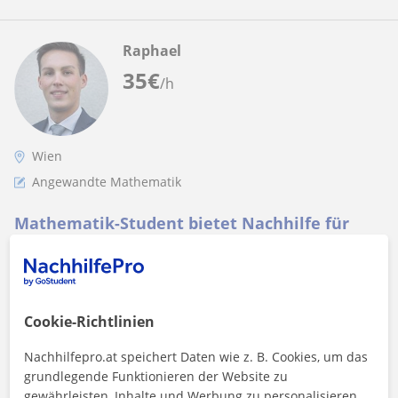
Raphael
35
€
/h
Wien
Angewandte Mathematik
Mathematik-Student bietet Nachhilfe für
Oberstufe, sowie Lehre und Studien
Ich bin erfahrener Mathematik-Nachhilfelehrer,
insbesondere für Schülerinnen und Schüler der Oberstufe.
Seit 2016 gebe ich regelmäßig Nachh...
Cookie-Richtlinien
Nachhilfepro.at speichert Daten wie z. B. Cookies, um das
grundlegende Funktionieren der Website zu
Mehr sehen
Kontaktieren
gewährleisten, Inhalte und Werbung zu personalisieren