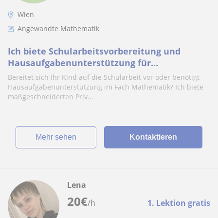
Wien
Angewandte Mathematik
Ich biete Schularbeitsvorbereitung und
Hausaufgabenunterstützung für
Schülerinnen und Schüler von 10 bis 15
Bereitet sich Ihr Kind auf die Schularbeit vor oder benötigt
Jahren
Hausaufgabenunterstützung im Fach Mathematik? Ich biete
maßgeschneiderten Priv...
Mehr sehen
Kontaktieren
Lena
20
€
/h
1. Lektion gratis