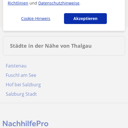
oder speichere sie – wir benachrichtigen dich, sobald
Richtlinien
und
Datenschutzhinweise
.
neue Lehrkräfte verfügbar sind.
Filter entfernen
Suche speichern
Cookie-Hinweis
Akzeptieren
Städte in der Nähe von Thalgau
Faistenau
Fuschl am See
Hof bei Salzburg
Salzburg Stadt