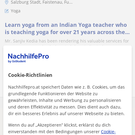
Salzburg Stadt, Faistenau, Fu...
Yoga
Learn yoga from an Indian Yoga teacher who
is teaching yoga for over 21 years across the
globe. Join for theraputic yoga and more
Mr. Sanjiv Kedia has been rendering his valuable services for
over 21 years at schools, hospitals,hospitality industry, sport
clubs, corpor...
Cookie-Richtlinien
Mehr sehen
Kontaktieren
Nachhilfepro.at speichert Daten wie z. B. Cookies, um das
grundlegende Funktionieren der Website zu
gewährleisten, Inhalte und Werbung zu personalisieren
und deren Effektivität zu messen. Dies dient auch dazu,
dir ein besseres Erlebnis auf unserer Webseite zu bieten.
Es scheint, dass deine Suche sehr spezifisch ist.
Wenn du auf „Akzeptieren” klickst, erklärst du dich
Passe deine Suche an, um mehr Ergebnisse zu sehen,
einverstanden mit den Bedingungen unserer
Cookie-