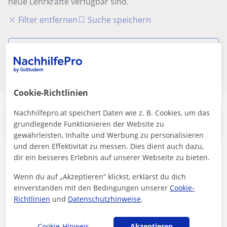
neue Lehrkräfte verfügbar sind.
Filter entfernen
Suche speichern
Diese Online-Lehrkräfte für könnten
für dich interessant sein
Cookie-Richtlinien
Nachhilfepro.at speichert Daten wie z. B. Cookies, um das
Beliebteste Suchanfragen
grundlegende Funktionieren der Website zu
gewährleisten, Inhalte und Werbung zu personalisieren
und deren Effektivität zu messen. Dies dient auch dazu,
dir ein besseres Erlebnis auf unserer Webseite zu bieten.
Schulische Unterstützung
Englisch Nachhilfe
Wenn du auf „Akzeptieren” klickst, erklärst du dich
Mathe Nachhilfe
einverstanden mit den Bedingungen unserer
Cookie-
Richtlinien
und
Datenschutzhinweise
.
Deutsch Nachhilfe
Spanisch Nachhilfe
Cookie-Hinweis
Akzeptieren