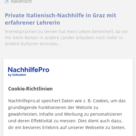
Italienisch
Private Italienisch-Nachhilfe in Graz mit
erfahrener Lehrerin
Fremdsprachen zu lernen hat mein Leben bereichert, da sie
mir beim Reisen in andere Länder erlauben noch tiefer in
andere Kulturen einzutau...
Mehr sehen
Kontaktieren
Cookie-Richtlinien
Lea
Nachhilfepro.at speichert Daten wie z. B. Cookies, um das
7
€
grundlegende Funktionieren der Website zu
/h
1. Lektion gratis
gewährleisten, Inhalte und Werbung zu personalisieren
und deren Effektivität zu messen. Dies dient auch dazu,
dir ein besseres Erlebnis auf unserer Webseite zu bieten.
Graz