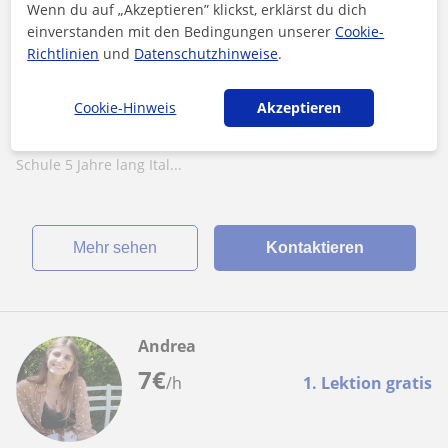
Wenn du auf „Akzeptieren” klickst, erklärst du dich
Italienisch
einverstanden mit den Bedingungen unserer
Cookie-
Richtlinien
und
Datenschutzhinweise
.
Privater Italienischunterricht von
musikbegeisterter Lehramtsstudentin
Cookie-Hinweis
Akzeptieren
Hallo! Ich heiße Lea, komme aus Oberösterreich und studiere
momentan in Graz Lehramt Primarstufe. Ich habe in der
Schule 5 Jahre lang Ital...
Mehr sehen
Kontaktieren
Andrea
7
€
/h
1. Lektion gratis