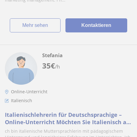
Mehr sehen
Kontaktieren
Stefania
35
€
/h
Online-Unterricht
Italienisch
Italienischlehrerin für Deutschsprachige –
Online-Unterricht Möchten Sie Italienisch auf
eine praktische, angenehme und effektive
ch bin italienische Muttersprachlerin mit pädagogischem