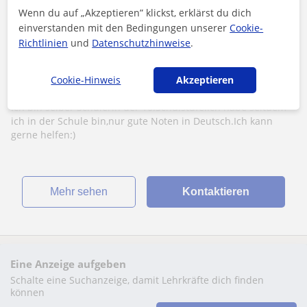
Wenn du auf „Akzeptieren” klickst, erklärst du dich
Linz, Leonding
einverstanden mit den Bedingungen unserer
Cookie-
Sekundarstufe I
Richtlinien
und
Datenschutzhinweise
.
Deutsch-Nachhilfe für Unterstufe und
Cookie-Hinweis
Akzeptieren
Oberstufe
Ich bin selber Schülerin der 10.Schulstufe.Ich habe seitdem
ich in der Schule bin,nur gute Noten in Deutsch.Ich kann
gerne helfen:)
Mehr sehen
Kontaktieren
Eine Anzeige aufgeben
Schalte eine Suchanzeige, damit Lehrkräfte dich finden
können