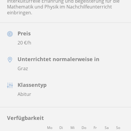
interkulturrelle Erfahrung und Begeisterung für die
Mathematik und Physik im Nachchilfeunterricht
einbringen.
Preis
20
€/h
Unterrichtet normalerweise in
Graz
Klassentyp
Abitur
Verfügbarkeit
Mo
Di
Mi
Do
Fr
Sa
So