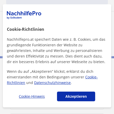
Wohnort von Raluca Andreea:
Cookie-Richtlinien
Orte, an denen er*sie unterrichtet
Nachhilfepro.at speichert Daten wie z. B. Cookies, um das
Graz
grundlegende Funktionieren der Website zu
gewährleisten, Inhalte und Werbung zu personalisieren
und deren Effektivität zu messen. Dies dient auch dazu,
dir ein besseres Erlebnis auf unserer Webseite zu bieten.
Raluca Andreea kontaktieren
Wenn du auf „Akzeptieren” klickst, erklärst du dich
einverstanden mit den Bedingungen unserer
Cookie-
Richtlinien
und
Datenschutzhinweise
.
Preis pro Stunde
20
€/h
Cookie-Hinweis
Akzeptieren