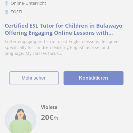
Online-Unterricht
TOEFL
Certified ESL Tutor for Children in Bulawayo
Offering Engaging Online Lessons with
Proven Results and Interactive Learning
I offer engaging and structured English lessons designed
Methods
specifically for children learning English as a second
language. My classes focus...
Mehr sehen
Kontaktieren
Violeta
20
€
/h