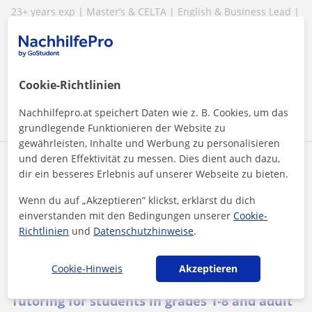
23+ years exp | Master’s & CELTA | English & Business Lead |
IGCSE & Common Core expert | Specialized in student-
centered, results-driven t...
Cookie-Richtlinien
Mehr sehen
Kontaktieren
Nachhilfepro.at speichert Daten wie z. B. Cookies, um das
grundlegende Funktionieren der Website zu
gewährleisten, Inhalte und Werbung zu personalisieren
und deren Effektivität zu messen. Dies dient auch dazu,
Adela Balog
dir ein besseres Erlebnis auf unserer Webseite zu bieten.
15
€
/h
1. Lektion gratis
Wenn du auf „Akzeptieren” klickst, erklärst du dich
einverstanden mit den Bedingungen unserer
Cookie-
Richtlinien
und
Datenschutzhinweise
.
Reutte
Cookie-Hinweis
Akzeptieren
Advanced Certificate in English (CAE) C1
Tutoring for students in grades 1-8 and adult