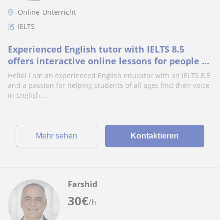
Online-Unterricht
IELTS
Experienced English tutor with IELTS 8.5
offers interactive online lessons for people of
all ages (especially children) worldwide.
Hello! I am an experienced English educator with an IELTS 8.5
and a passion for helping students of all ages find their voice
in English....
Mehr sehen
Kontaktieren
Farshid
30
€
/h