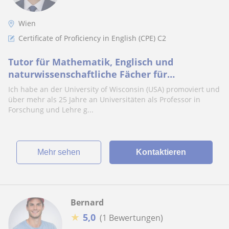
Wien
Certificate of Proficiency in English (CPE) C2
Tutor für Mathematik, Englisch und
naturwissenschaftliche Fächer für
Schüler*innen im Gymnasium
Ich habe an der University of Wisconsin (USA) promoviert und
über mehr als 25 Jahre an Universitäten als Professor in
Forschung und Lehre g...
Mehr sehen
Kontaktieren
Bernard
★
5,0
(1 Bewertungen)