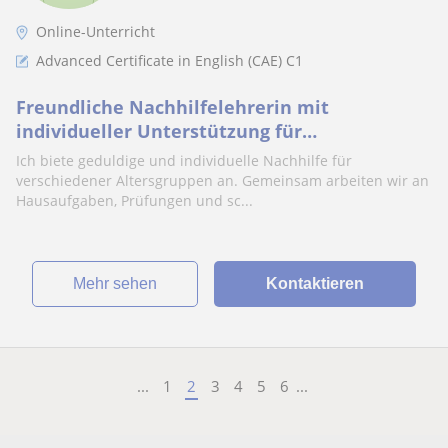
Online-Unterricht
Advanced Certificate in English (CAE) C1
Freundliche Nachhilfelehrerin mit
individueller Unterstützung für
Schülerinnen& Schüler
Ich biete geduldige und individuelle Nachhilfe für
verschiedener Altersgruppen an. Gemeinsam arbeiten wir an
Hausaufgaben, Prüfungen und sc...
Mehr sehen
Kontaktieren
...
1
2
3
4
5
6
...