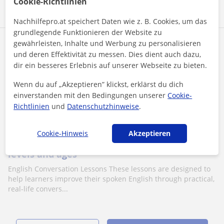
Cookie-Richtlinien
Nachhilfepro.at speichert Daten wie z. B. Cookies, um das
grundlegende Funktionieren der Website zu
gewährleisten, Inhalte und Werbung zu personalisieren
Andrea
und deren Effektivität zu messen. Dies dient auch dazu,
20
€
/h
dir ein besseres Erlebnis auf unserer Webseite zu bieten.
Wenn du auf „Akzeptieren” klickst, erklärst du dich
einverstanden mit den Bedingungen unserer
Cookie-
Online-Unterricht
Richtlinien
und
Datenschutzhinweise
.
Certificate of Proficiency in English (CPE) C2
Cookie-Hinweis
Akzeptieren
English Conversation Lessons - Suitable for all
levels and ages
English Conversation Lessons These lessons are designed to
help learners improve their spoken English through practical,
real-life convers...