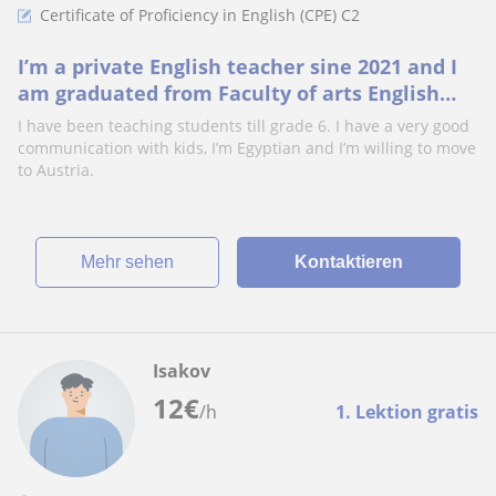
Certificate of Proficiency in English (CPE) C2
I’m a private English teacher sine 2021 and I
am graduated from Faculty of arts English
department.
I have been teaching students till grade 6. I have a very good
communication with kids, I’m Egyptian and I’m willing to move
to Austria.
Mehr sehen
Kontaktieren
Isakov
12
€
/h
1. Lektion gratis