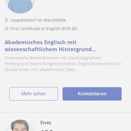
Leopoldsdorf Im Marchfelde
First Certificate in English (FCE) B2
Akademisches Englisch mit
wissenschaftlichem Hintergrund
(Leopoldsdorf im Marchfelde), online oder vor
Promovierte Biomedizinerin mit psychologischem
Ort
Hintergrund bietet fortgeschrittenen Englischunterricht für
Studierende und akademische Zwec...
Mehr sehen
Kontaktieren
Enes