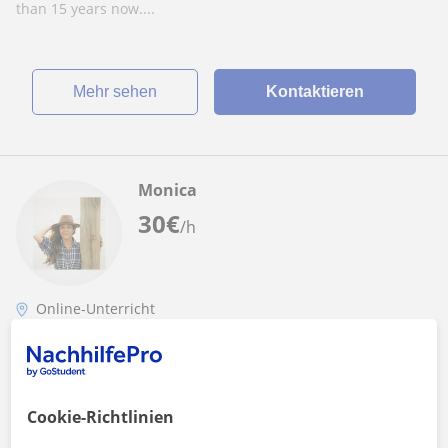
than 15 years now....
Mehr sehen
Kontaktieren
Monica
30
€
/h
Online-Unterricht
Spanisch
Spanischunterricht für Kinder, Jugendliche
und Erwachsene – geduldige Tutorin mit
Cookie-Richtlinien
praktischer Unterrichtserfahrung bietet
Jeder Mensch lernt anders – deshalb passe ich meinen