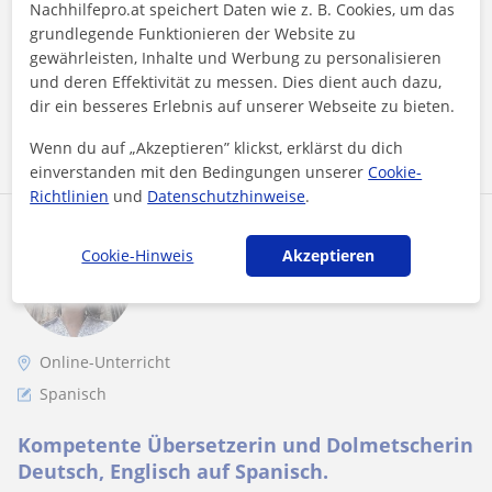
Online-U
Nachhilfepro.at speichert Daten wie z. B. Cookies, um das
Unterricht individuell an deine Ziele, dein Niveau und dein
Lerntempo an. Für Anfänger...
grundlegende Funktionieren der Website zu
gewährleisten, Inhalte und Werbung zu personalisieren
und deren Effektivität zu messen. Dies dient auch dazu,
dir ein besseres Erlebnis auf unserer Webseite zu bieten.
Mehr sehen
Kontaktieren
Wenn du auf „Akzeptieren” klickst, erklärst du dich
einverstanden mit den Bedingungen unserer
Cookie-
Richtlinien
und
Datenschutzhinweise
.
Rebeca
Cookie-Hinweis
Akzeptieren
55
€
/h
1. Lektion gratis
Online-Unterricht
Spanisch
Kompetente Übersetzerin und Dolmetscherin
Deutsch, Englisch auf Spanisch.