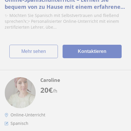
bequem von zu Hause mit einem erfahrenen
Lehrer (10+ Jahre) und garantiertem Erfolg
✨ Möchten Sie Spanisch mit Selbstvertrauen und fließend
sprechen?👉 Personalisierter Online-Unterricht mit einem
zertifizierten Lehrer, übe...
Mehr sehen
Kontaktieren
Caroline
20
€
/h
Online-Unterricht
Spanisch