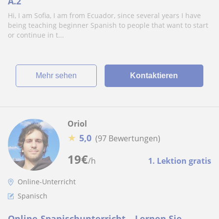
A.2
Hi, I am Sofia, I am from Ecuador, since several years I have
being teaching beginner Spanish to people that want to start
or continue in t...
Mehr sehen
Kontaktieren
Oriol
★
5,0
(97 Bewertungen)
19
€
/h
1. Lektion gratis
Online-Unterricht
Spanisch
Online-Spanischunterricht – Lernen Sie