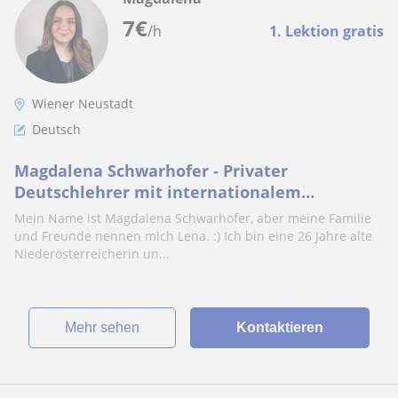
7
€
/h
1. Lektion gratis
Wiener Neustadt
Deutsch
Magdalena Schwarhofer - Privater
Deutschlehrer mit internationalem
Hintergrund und Leidenschaft für Sprachen.
Mein Name ist Magdalena Schwarhofer, aber meine Familie
und Freunde nennen mich Lena. :) Ich bin eine 26 Jahre alte
Niederösterreicherin un...
Mehr sehen
Kontaktieren