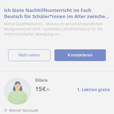
Ich biete Nachhilfeunterricht im Fach
Deutsch für Schüler*innen im Alter zwischen
10 und 18 Jahren für alle Schulstufen
Meine Qualifikationen: - Matura im wirtschaftskundlichen
Realgymnasium 2018- Laufendes Lehramtstudium für die
Unterrichtsfächer Bewegung un...
Mehr sehen
Kontaktieren
Dilara
15
€
/h
1. Lektion gratis
Wiener Neustadt