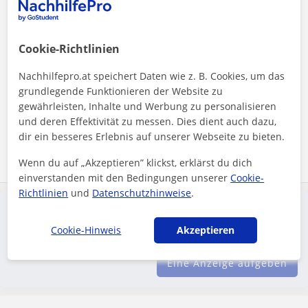
Geschichtelehrer für jede Schulstufe und
jedes Thema
Cookie-Richtlinien
Hallo, ich bin Geronimo und 19 Jahre alt. Meine größte Stärke
in der Schule waren immer Geographie und Geschichte.
Nachhilfepro.at speichert Daten wie z. B. Cookies, um das
Letzteres Fach beendete...
grundlegende Funktionieren der Website zu
gewährleisten, Inhalte und Werbung zu personalisieren
und deren Effektivität zu messen. Dies dient auch dazu,
dir ein besseres Erlebnis auf unserer Webseite zu bieten.
Mehr sehen
Kontaktieren
Wenn du auf „Akzeptieren” klickst, erklärst du dich
einverstanden mit den Bedingungen unserer
Cookie-
Richtlinien
und
Datenschutzhinweise
.
Eine Anzeige aufgeben
Schalte eine Suchanzeige, damit Lehrkräfte dich finden
Cookie-Hinweis
Akzeptieren
können
Eine Anzeige aufgeben