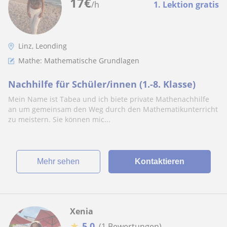
17
€
/h
1. Lektion gratis
Linz, Leonding
Mathe: Mathematische Grundlagen
Nachhilfe für Schüler/innen (1.-8. Klasse)
Mein Name ist Tabea und ich biete private Mathenachhilfe
an um gemeinsam den Weg durch den Mathematikunterricht
zu meistern. Sie können mic...
Mehr sehen
Kontaktieren
Xenia
★
5,0
(1 Bewertungen)