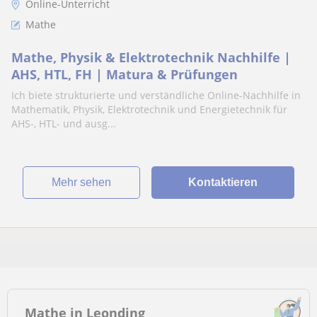
Online-Unterricht
Mathe
Mathe, Physik & Elektrotechnik Nachhilfe |
AHS, HTL, FH | Matura & Prüfungen
Ich biete strukturierte und verständliche Online-Nachhilfe in
Mathematik, Physik, Elektrotechnik und Energietechnik für
AHS-, HTL- und ausg...
Mehr sehen
Kontaktieren
Mathe in Leonding