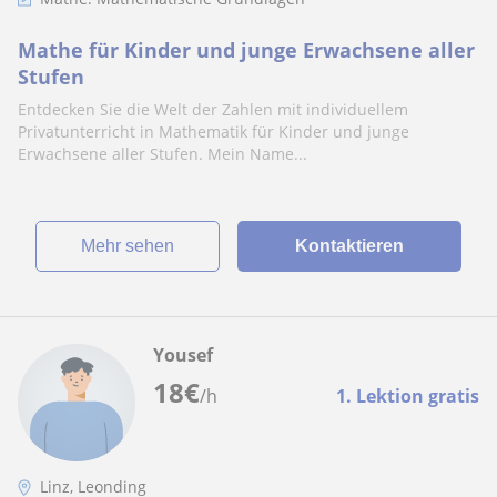
Mathe für Kinder und junge Erwachsene aller
Stufen
Entdecken Sie die Welt der Zahlen mit individuellem
Privatunterricht in Mathematik für Kinder und junge
Erwachsene aller Stufen. Mein Name...
Mehr sehen
Kontaktieren
Yousef
18
€
/h
1. Lektion gratis
Linz, Leonding