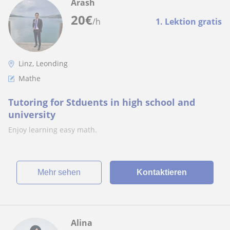
Arash
20
€
/h
1. Lektion gratis
Linz, Leonding
Mathe
Tutoring for Stduents in high school and
university
Enjoy learning easy math.
Mehr sehen
Kontaktieren
Alina