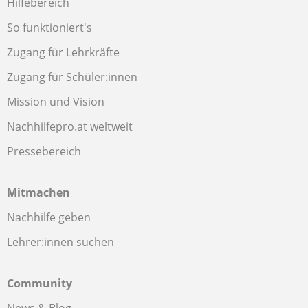
Hilfebereich
So funktioniert's
Zugang für Lehrkräfte
Zugang für Schüler:innen
Mission und Vision
Nachhilfepro.at weltweit
Pressebereich
Mitmachen
Nachhilfe geben
Lehrer:innen suchen
Community