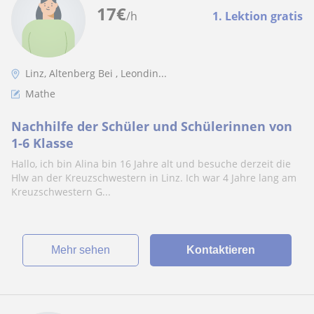
17
€
/h
1. Lektion gratis
Linz, Altenberg Bei , Leondin...
Mathe
Nachhilfe der Schüler und Schülerinnen von
1-6 Klasse
Hallo, ich bin Alina bin 16 Jahre alt und besuche derzeit die
Hlw an der Kreuzschwestern in Linz. Ich war 4 Jahre lang am
Kreuzschwestern G...
Mehr sehen
Kontaktieren