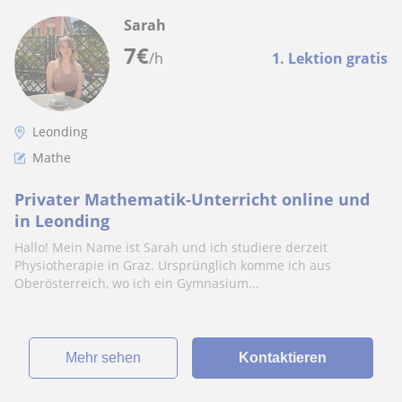
Sarah
7
€
/h
1. Lektion gratis
Leonding
Mathe
Privater Mathematik-Unterricht online und
in Leonding
Hallo! Mein Name ist Sarah und ich studiere derzeit
Physiotherapie in Graz. Ursprünglich komme ich aus
Oberösterreich, wo ich ein Gymnasium...
Mehr sehen
Kontaktieren