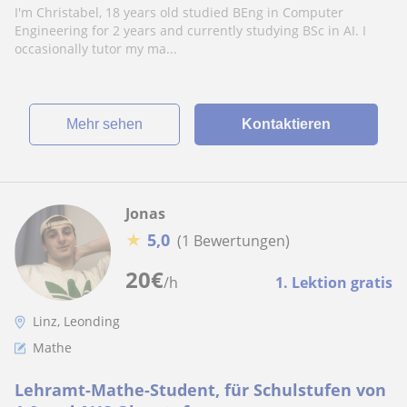
I'm Christabel, 18 years old studied BEng in Computer
Engineering for 2 years and currently studying BSc in AI. I
occasionally tutor my ma...
Mehr sehen
Kontaktieren
Jonas
★
5,0
(1 Bewertungen)
20
€
/h
1. Lektion gratis
Linz, Leonding
Mathe
Lehramt-Mathe-Student, für Schulstufen von