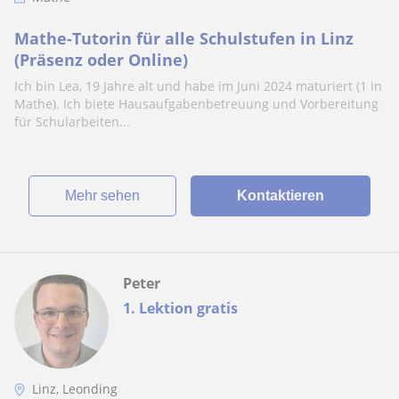
Mathe-Tutorin für alle Schulstufen in Linz
(Präsenz oder Online)
Ich bin Lea, 19 Jahre alt und habe im Juni 2024 maturiert (1 in
Mathe). Ich biete Hausaufgabenbetreuung und Vorbereitung
für Schularbeiten...
Mehr sehen
Kontaktieren
Peter
1. Lektion gratis
Linz, Leonding