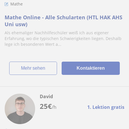
Mathe
Mathe Online - Alle Schularten (HTL HAK AHS
Uni usw)
Als ehemaliger Nachhilfeschüler weiß ich aus eigener
Erfahrung, wo die typischen Schwierigkeiten liegen. Deshalb
lege ich besonderen Wert a...
Mehr sehen
Kontaktieren
David
25
€
/h
1. Lektion gratis